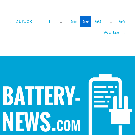
←
Zurück
1
…
58
59
60
…
64
Weiter
→