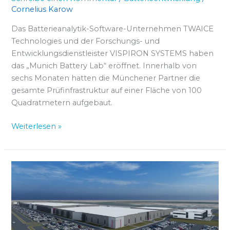
Cornelius Karow
Das Batterieanalytik-Software-Unternehmen TWAICE
Technologies und der Forschungs- und
Entwicklungsdienstleister VISPIRON SYSTEMS haben
das „Munich Battery Lab“ eröffnet. Innerhalb von
sechs Monaten hatten die Münchener Partner die
gesamte Prüfinfrastruktur auf einer Fläche von 100
Quadratmetern aufgebaut.
Weiterlesen »
KORE
wählt
Siemens
als
Technologiepartner