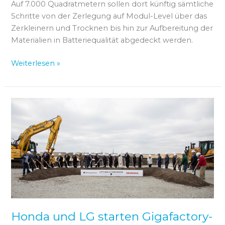
Auf 7.000 Quadratmetern sollen dort künftig sämtliche
Schritte von der Zerlegung auf Modul-Level über das
Zerkleinern und Trocknen bis hin zur Aufbereitung der
Materialien in Batteriequalität abgedeckt werden.
Weiterlesen »
Honda
und
LG
starten
Gigafactory-
Bau
in
Ohio
Honda und LG starten Gigafactory-