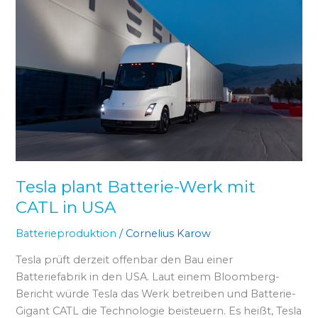
Tesla
plant
Batterie-
Werk
mit
CATL
in
USA
Tesla plant Batterie-Werk mit
CATL in USA
Batterieproduktion
/
Cornelius Karow
Tesla prüft derzeit offenbar den Bau einer
Batteriefabrik in den USA. Laut einem Bloomberg-
Bericht würde Tesla das Werk betreiben und Batterie-
Gigant CATL die Technologie beisteuern. Es heißt, Tesla