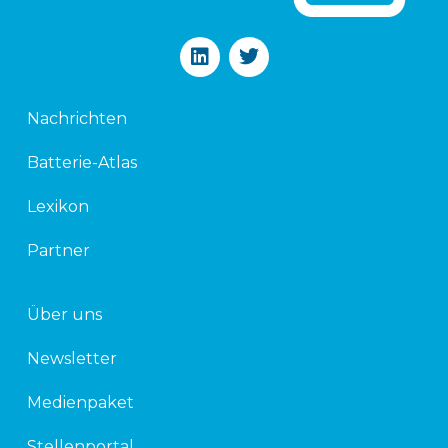
L
T
i
w
n
i
k
t
Nachrichten
e
t
d
e
Batterie-Atlas
i
r
n
Lexikon
Partner
Über uns
Newsletter
Medienpaket
Stellenportal