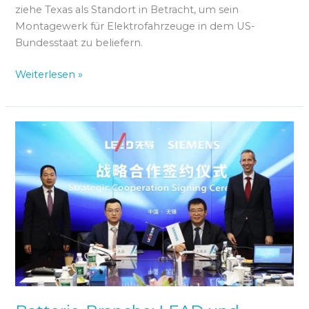
ziehe Texas als Standort in Betracht, um sein
Montagewerk für Elektrofahrzeuge in dem US-
Bundesstaat zu beliefern.
Weiterlesen »
Batterie-
Branche:
LEAD
und
Siemens
kooperieren