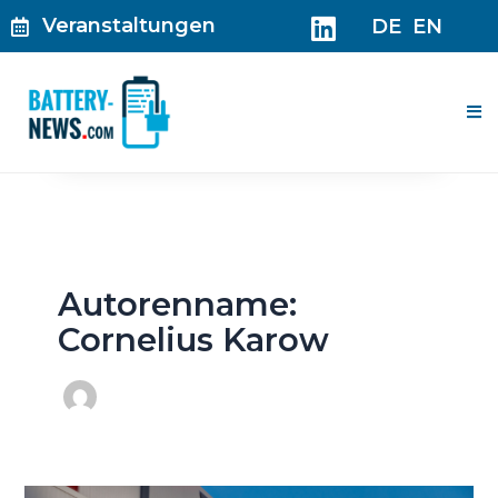
Zum
Veranstaltungen
DE
EN
Inhalt
springen
Me
Autorenname:
Cornelius Karow