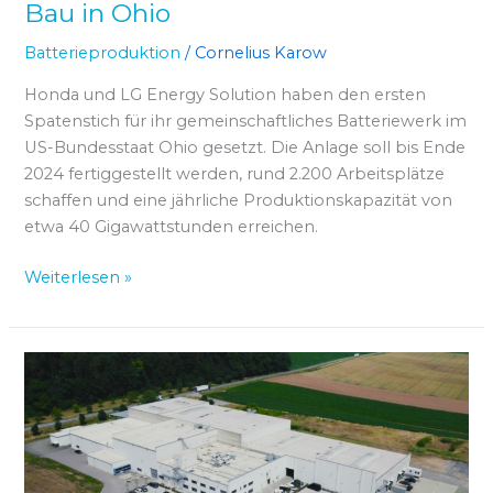
Bau in Ohio
Batterieproduktion
/
Cornelius Karow
Honda und LG Energy Solution haben den ersten
Spatenstich für ihr gemeinschaftliches Batteriewerk im
US-Bundesstaat Ohio gesetzt. Die Anlage soll bis Ende
2024 fertiggestellt werden, rund 2.200 Arbeitsplätze
schaffen und eine jährliche Produktionskapazität von
etwa 40 Gigawattstunden erreichen.
Weiterlesen »
Valmet
eröffnet
Batteriewerk
in
BW