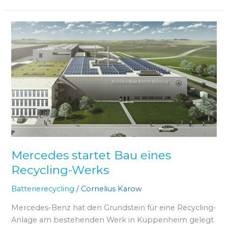
Mercedes
startet
Bau
eines
Recycling-
Werks
Mercedes startet Bau eines
Recycling-Werks
Batterierecycling
/
Cornelius Karow
Mercedes-Benz hat den Grundstein für eine Recycling-
Anlage am bestehenden Werk in Kuppenheim gelegt.