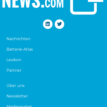
L
T
i
w
n
i
k
t
Nachrichten
e
t
d
e
Batterie-Atlas
i
r
n
Lexikon
Partner
Über uns
Newsletter
Medienpaket