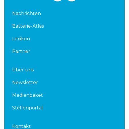
n
i
k
t
Nachrichten
e
t
d
e
Batterie-Atlas
i
r
n
Lexikon
Partner
Über uns
Newsletter
Medienpaket
Stellenportal
Kontakt