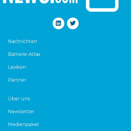
L
T
i
w
n
i
k
t
Nachrichten
e
t
d
e
Batterie-Atlas
i
r
n
Lexikon
Partner
Über uns
Newsletter
Medienpaket