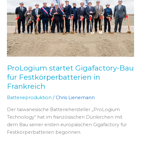
für
Festkörperbatterien
in
Frankreich
ProLogium startet Gigafactory-Bau
für Festkörperbatterien in
Frankreich
Batterieproduktion
/
Chris Lienemann
Der taiwanesische Batteriehersteller „ProLogium
Technology“ hat im französischen Dünkirchen mit
dem Bau seiner ersten europäischen Gigafactory für
Festkörperbatterien begonnen.