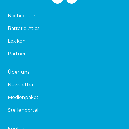
i
w
n
i
k
t
Nachrichten
e
t
d
e
Batterie-Atlas
i
r
n
Lexikon
Partner
Über uns
Newsletter
Medienpaket
Stellenportal
Kontakt