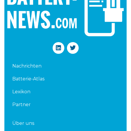
L
T
i
w
n
i
k
t
Nachrichten
e
t
d
e
Batterie-Atlas
i
r
n
Lexikon
Partner
Über uns