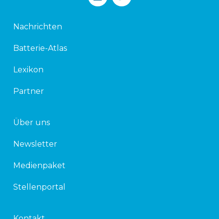
i
w
n
i
k
t
Nachrichten
e
t
d
e
Batterie-Atlas
i
r
n
Lexikon
Partner
Über uns
Newsletter
Medienpaket
Stellenportal
Kontakt