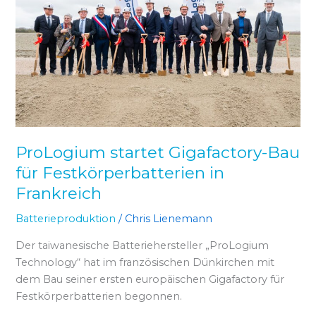
für
Festkörperbatterien
in
Frankreich
ProLogium startet Gigafactory-Bau
für Festkörperbatterien in
Frankreich
Batterieproduktion
/
Chris Lienemann
Der taiwanesische Batteriehersteller „ProLogium
Technology“ hat im französischen Dünkirchen mit
dem Bau seiner ersten europäischen Gigafactory für
Festkörperbatterien begonnen.