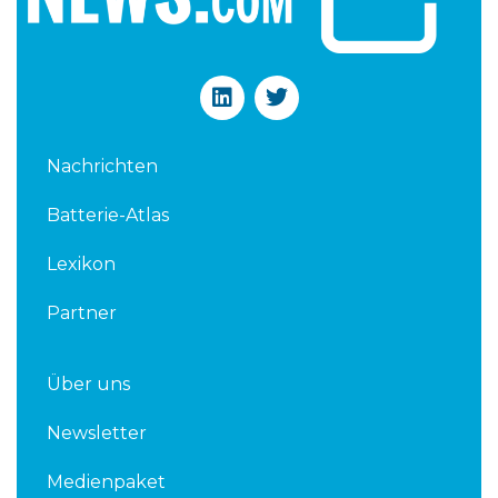
L
T
i
w
n
i
k
t
Nachrichten
e
t
d
e
Batterie-Atlas
i
r
n
Lexikon
Partner
Über uns
Newsletter
Medienpaket