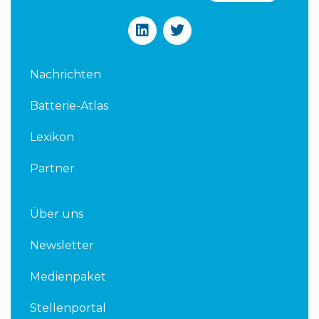
L
T
i
w
n
i
k
t
Nachrichten
e
t
d
e
Batterie-Atlas
i
r
n
Lexikon
Partner
Über uns
Newsletter
Medienpaket
Stellenportal