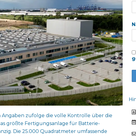
N
g
Hi
ngaben zufolge die volle Kontrolle über die
s größte Fertigungsanlage für Batterie-
anzig. Die 25.000 Quadratmeter umfassende