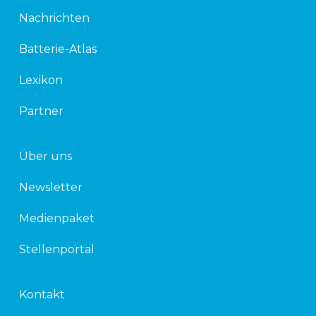
k
t
Nachrichten
e
t
d
e
Batterie-Atlas
i
r
n
Lexikon
Partner
Über uns
Newsletter
Medienpaket
Stellenportal
Kontakt