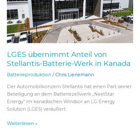
Stellantis-
Batterie-
Werk
in
Kanada
LGES übernimmt Anteil von
Stellantis-Batterie-Werk in Kanada
Batterieproduktion
/
Chris Lienemann
Der Automobilkonzern Stellantis hat einen Part seiner
Beteiligung an dem Batteriezellwerk „NextStar
Energy“ im kanadischen Windsor an LG Energy
Solution (LGES) veräußert.
Weiterlesen »