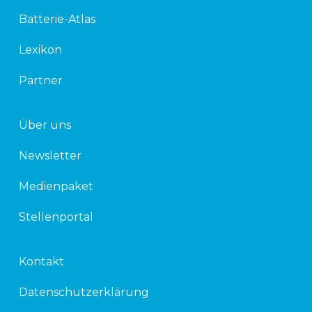
d
e
Batterie-Atlas
i
r
n
Lexikon
Partner
Über uns
Newsletter
Medienpaket
Stellenportal
Kontakt
Datenschutzerklärung