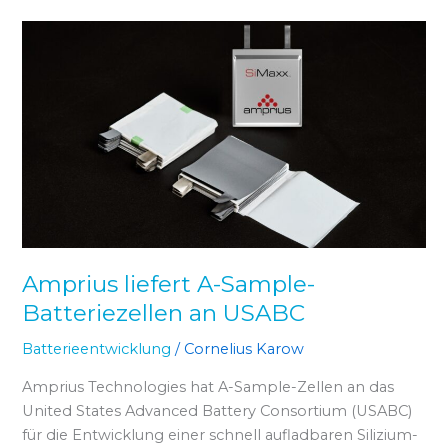
Amprius
liefert
A-
Sample-
Batteriezellen
an
USABC
Amprius liefert A-Sample-
Batteriezellen an USABC
Batterieentwicklung
/
Cornelius Karow
Amprius Technologies hat A-Sample-Zellen an das
United States Advanced Battery Consortium (USABC)
für die Entwicklung einer schnell aufladbaren Silizium-