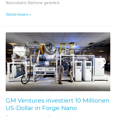
Nanodraht-Batterie geliefert.
Weiterlesen »
GM
Ventures
investiert
10
Millionen
US-
Dollar
in
Forge
Nano
GM Ventures investiert 10 Millionen
US-Dollar in Forge Nano