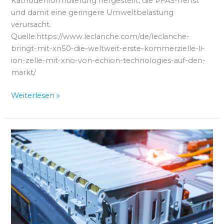
Kathodenformulierung hergestellt, die PFAS-frei ist
und damit eine geringere Umweltbelastung
verursacht.
Quelle:https://www.leclanche.com/de/leclanche-
bringt-mit-xn50-die-weltweit-erste-kommerzielle-li-
ion-zelle-mit-xno-von-echion-technologies-auf-den-
markt/
Weiterlesen »
Batterieforschung
in
Deutschland:
Mittelstreichungen
sind
offiziell