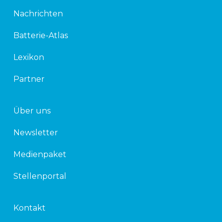
k
t
Nachrichten
e
t
d
e
Batterie-Atlas
i
r
n
Lexikon
Partner
Über uns
Newsletter
Medienpaket
Stellenportal
Kontakt