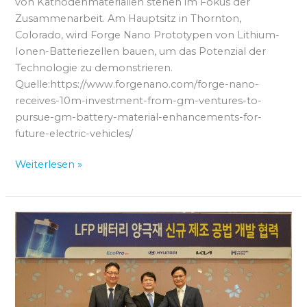
von Kathodenmaterialien stehen im Fokus der
Zusammenarbeit. Am Hauptsitz in Thornton,
Colorado, wird Forge Nano Prototypen von Lithium-
Ionen-Batteriezellen bauen, um das Potenzial der
Technologie zu demonstrieren.
Quelle:https://www.forgenano.com/forge-nano-
receives-10m-investment-from-gm-ventures-to-
pursue-gm-battery-material-enhancements-for-
future-electric-vehicles/
Weiterlesen »
Hyundai
und
Kia
entwickeln
LFP-
Kathoden-