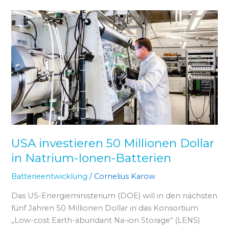
USA
investieren
50
Millionen
Dollar
in
Natrium-
Ionen-
Batterien
USA investieren 50 Millionen Dollar
in Natrium-Ionen-Batterien
Batterieentwicklung
/
Cornelius Karow
Das US-Energieministerium (DOE) will in den nächsten
fünf Jahren 50 Millionen Dollar in das Konsortium
„Low-cost Earth-abundant Na-ion Storage“ (LENS)