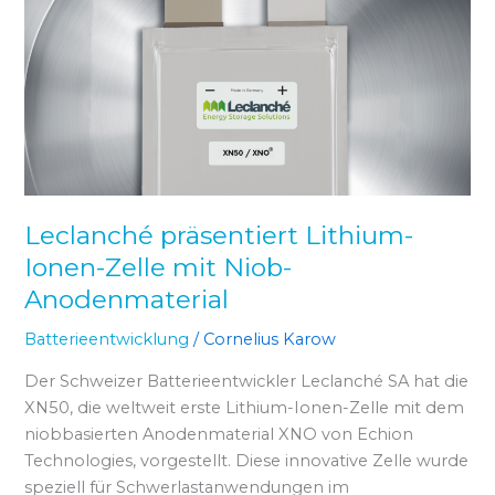
Lithium-
Ionen-
Zelle
mit
Niob-
Anodenmaterial
Leclanché präsentiert Lithium-
Ionen-Zelle mit Niob-
Anodenmaterial
Batterieentwicklung
/
Cornelius Karow
Der Schweizer Batterieentwickler Leclanché SA hat die
XN50, die weltweit erste Lithium-Ionen-Zelle mit dem
niobbasierten Anodenmaterial XNO von Echion
Technologies, vorgestellt. Diese innovative Zelle wurde
speziell für Schwerlastanwendungen im