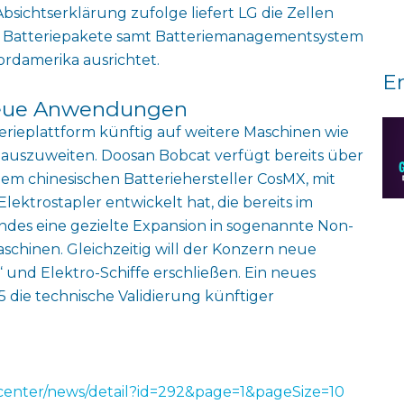
bsichtserklärung zufolge liefert LG die Zellen
 Batteriepakete samt Batteriemanagementsystem
ordamerika ausrichtet.
E
 neue Anwendungen
erieplattform künftig auf weitere Maschinen wie
auszuweiten. Doosan Bobcat verfügt bereits über
m chinesischen Batteriehersteller CosMX, mit
ktrostapler entwickelt hat, die bereits im
 indes eine gezielte Expansion in sogenannte Non-
schinen. Gleichzeitig will der Konzern neue
“ und Elektro-Schiffe erschließen. Ein neues
 die technische Validierung künftiger
center/news/detail?id=292&page=1&pageSize=10