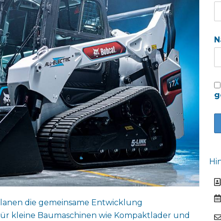
N
g
Hi
planen die gemeinsame Entwicklung
n für kleine Baumaschinen wie Kompaktlader und