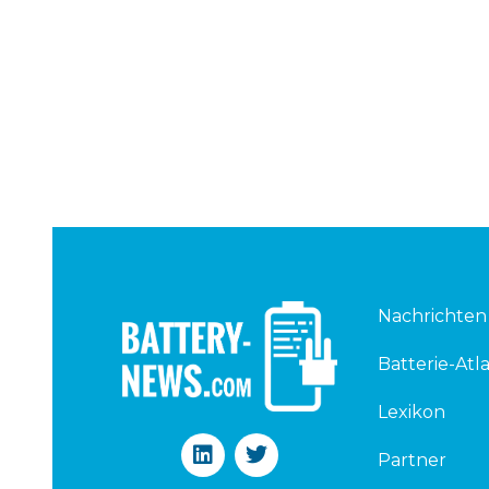
Nachrichten
Batterie-Atla
Lexikon
L
T
Partner
i
w
n
i