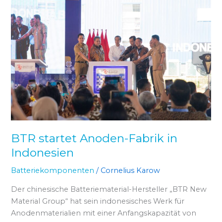
startet
Anoden-
Fabrik
in
Indonesien
BTR startet Anoden-Fabrik in
Indonesien
Batteriekomponenten
/
Cornelius Karow
Der chinesische Batteriematerial-Hersteller „BTR New
Material Group“ hat sein indonesisches Werk für
Anodenmaterialien mit einer Anfangskapazität von