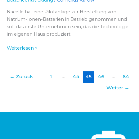
Batterieentwicklung
/
Cornelius Karow
Nacelle hat eine Pilotanlage zur Herstellung von
Natrium-Ionen-Batterien in Betrieb genommen und
soll das erste Unternehmen sein, das die Technologie
im eigenen Haus produziert.
Weiterlesen »
←
Zurück
1
…
44
45
46
…
64
Weiter
→