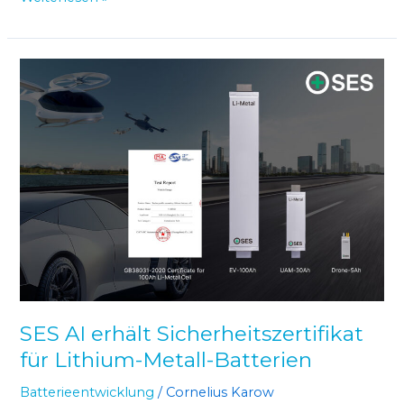
SES
AI
erhält
Sicherheitszertifikat
für
Lithium-
Metall-
Batterien
SES AI erhält Sicherheitszertifikat
für Lithium-Metall-Batterien
Batterieentwicklung
/
Cornelius Karow