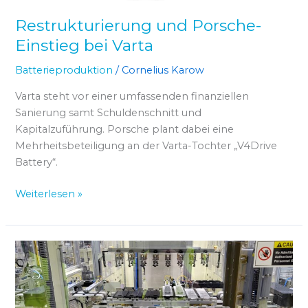
Restrukturierung und Porsche-
Einstieg bei Varta
Batterieproduktion
/
Cornelius Karow
Varta steht vor einer umfassenden finanziellen
Sanierung samt Schuldenschnitt und
Kapitalzuführung. Porsche plant dabei eine
Mehrheitsbeteiligung an der Varta-Tochter „V4Drive
Battery“.
Weiterlesen »
USA
stellen
43
Millionen