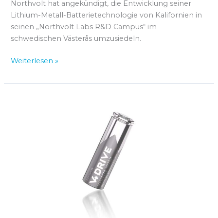
Northvolt hat angekündigt, die Entwicklung seiner
Lithium-Metall-Batterietechnologie von Kalifornien in
seinen „Northvolt Labs R&D Campus“ im
schwedischen Västerås umzusiedeln.
Weiterlesen »
Restrukturierung
und
Porsche-
Einstieg
bei
Varta