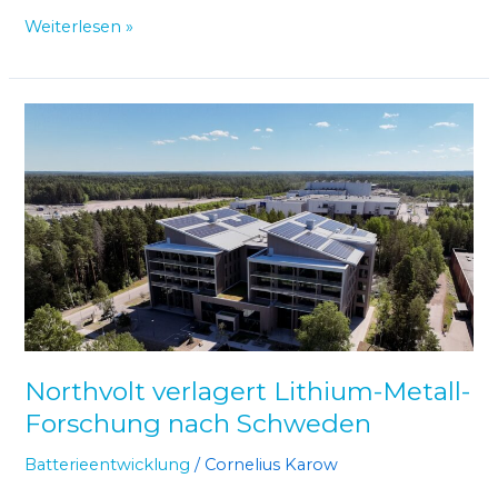
Weiterlesen »
Northvolt
verlagert
Lithium-
Metall-
Forschung
nach
Schweden
Northvolt verlagert Lithium-Metall-
Forschung nach Schweden
Batterieentwicklung
/
Cornelius Karow