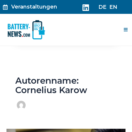
Zum
Veranstaltungen
DE
EN
Inhalt
springen
Me
Autorenname:
Cornelius Karow