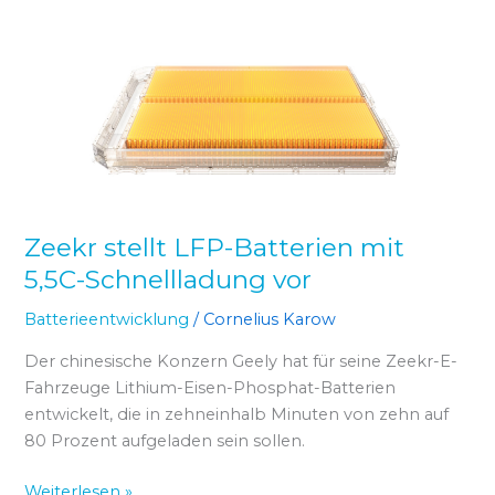
Zeekr
stellt
LFP-
Batterien
mit
5,5C-
Schnellladung
vor
Zeekr stellt LFP-Batterien mit
5,5C-Schnellladung vor
Batterieentwicklung
/
Cornelius Karow
Der chinesische Konzern Geely hat für seine Zeekr-E-
Fahrzeuge Lithium-Eisen-Phosphat-Batterien
entwickelt, die in zehneinhalb Minuten von zehn auf
80 Prozent aufgeladen sein sollen.
Weiterlesen »