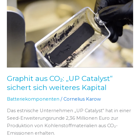
Graphit
aus
CO₂:
„UP
Catalyst“
sichert
sich
weiteres
Kapital
Graphit aus CO₂: „UP Catalyst“
sichert sich weiteres Kapital
Batteriekomponenten
/
Cornelius Karow
Das estnische Unternehmen „UP Catalyst“ hat in einer
Seed-Erweiterungsrunde 2,36 Millionen Euro zur
Produktion von Kohlenstoffmaterialien aus CO₂-
Emissionen erhalten.