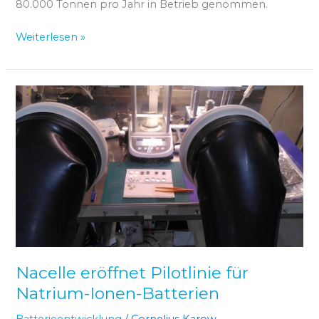
80.000 Tonnen pro Jahr in Betrieb genommen.
Weiterlesen »
Nacelle
eröffnet
Pilotlinie
für
Natrium-
Ionen-
Batterien
Nacelle eröffnet Pilotlinie für
Natrium-Ionen-Batterien