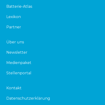
d
e
Batterie-Atlas
i
r
n
Lexikon
Partner
Über uns
Newsletter
Medienpaket
Stellenportal
Kontakt
Datenschutzerklärung