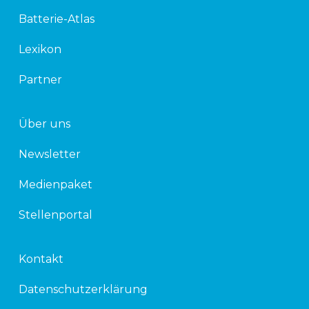
d
e
Batterie-Atlas
i
r
n
Lexikon
Partner
Über uns
Newsletter
Medienpaket
Stellenportal
Kontakt
Datenschutzerklärung