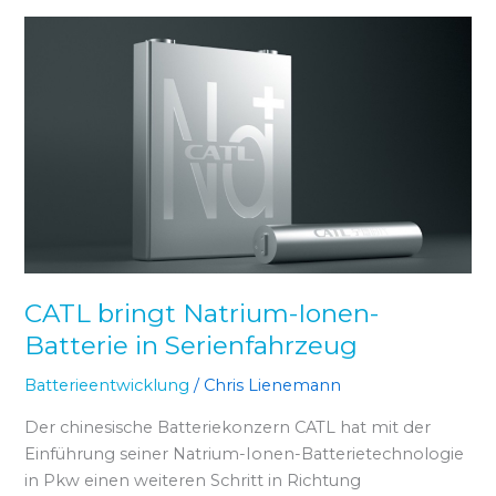
CATL
bringt
Natrium-
Ionen-
Batterie
in
Serienfahrzeug
CATL bringt Natrium-Ionen-
Batterie in Serienfahrzeug
Batterieentwicklung
/
Chris Lienemann
Der chinesische Batteriekonzern CATL hat mit der
Einführung seiner Natrium-Ionen-Batterietechnologie
in Pkw einen weiteren Schritt in Richtung