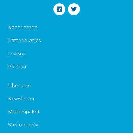
L
T
i
w
n
i
k
t
Nachrichten
e
t
d
e
Batterie-Atlas
i
r
n
Lexikon
Partner
Über uns
Newsletter
Medienpaket
Stellenportal