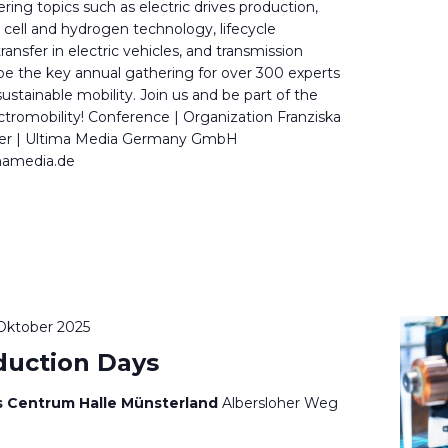
ring topics such as electric drives production,
l cell and hydrogen technology, lifecycle
ansfer in electric vehicles, and transmission
be the key annual gathering for over 300 experts
ustainable mobility. Join us and be part of the
ctromobility! Conference | Organization Franziska
er | Ultima Media Germany GmbH
mamedia.de
 Oktober 2025
duction Days
 Centrum Halle Münsterland
Albersloher Weg