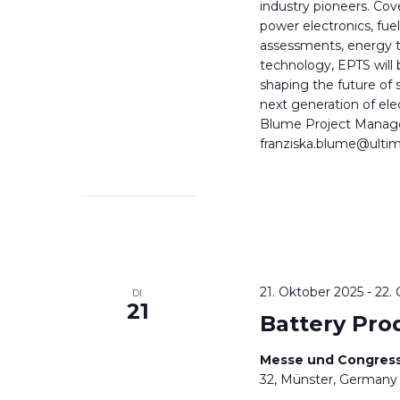
industry pioneers. Cove
power electronics, fue
assessments, energy tr
technology, EPTS will 
shaping the future of s
next generation of ele
Blume Project Manag
franziska.blume@ulti
21. Oktober 2025
-
22.
DI.
21
Battery Pro
Messe und Congress
32, Münster, Germany