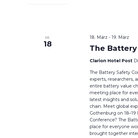
18. März
-
19. März
MI.
18
The Battery
Clarion Hotel Post
D
The Battery Safety Co
experts, researchers, a
entire battery value c
meeting place for eve
latest insights and sol
chain. Meet global expe
Gothenburg on 18–19 
Conference? The Batt
place for everyone wor
brought together inter