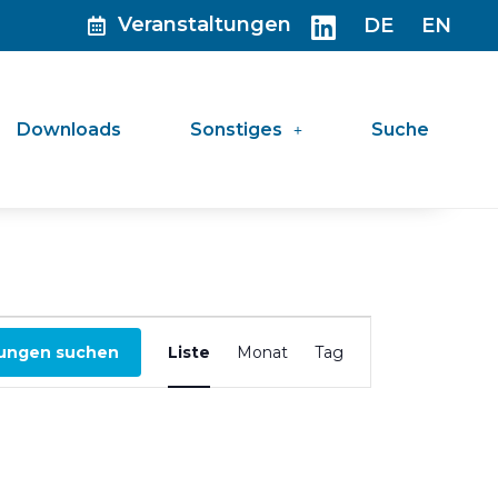
Veranstaltungen
DE
EN
Downloads
Sonstiges
Suche
Veranstaltung
tungen suchen
Liste
Monat
Tag
Ansichten-
Navigation