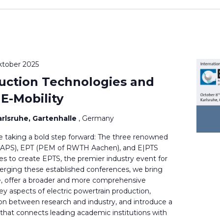
ktober 2025
uction Technologies and
E-Mobility
rlsruhe, Gartenhalle
, Germany
re taking a bold step forward: The three renowned
FAPS), EPT (PEM of RWTH Aachen), and E|PTS
ces to create EPTS, the premier industry event for
merging these established conferences, we bring
e, offer a broader and more comprehensive
ey aspects of electric powertrain production,
ion between research and industry, and introduce a
that connects leading academic institutions with