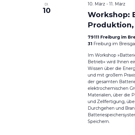
10. März
-
11. März
DI.
10
Workshop: B
Produktion,
79111 Freiburg im Br
31
Freiburg im Breisg
Im Workshop »Batterie
Betrieb« wird Ihnen ei
Wissen über die Energ
und mit großem Praxi
der gesamten Batteri
elektrochemischen Gr
Materialien, über die 
und Zellfertigung, üb
Durchgehen und Brand
Batteriespeichersyste
Speichern.