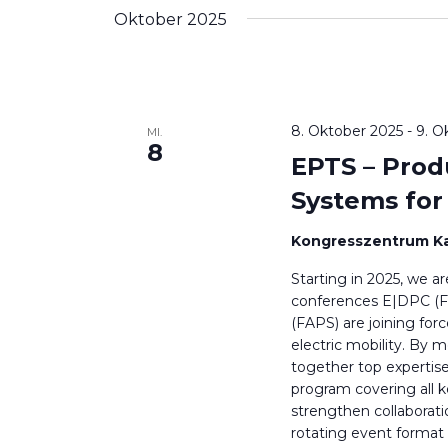
wählen.
Schlüsselwort.
Oktober 2025
8. Oktober 2025
-
9. O
MI.
8
EPTS – Prod
Systems for 
Kongresszentrum Ka
Starting in 2025, we a
conferences E|DPC (
(FAPS) are joining for
electric mobility. By 
together top expertis
program covering all k
strengthen collaborat
rotating event format 