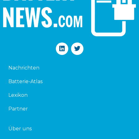
L
T
i
w
n
i
k
t
Nachrichten
e
t
d
e
Batterie-Atlas
i
r
n
Lexikon
Partner
Über uns