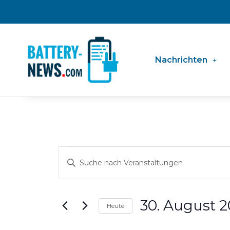
Zum
Inhalt
springen
Nachrichten
Veranstaltungen
Veranstaltungen
Bitte
für
Suche
Schlüsselwort
30.
und
eingeben.
August
Ansichten,
Suche
2025
30. August 
Navigation
Heute
nach
Datum
Veranstaltungen