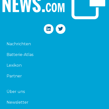
L
T
i
w
n
i
k
t
Nachrichten
e
t
d
e
Batterie-Atlas
i
r
n
Lexikon
Partner
Über uns
Newsletter