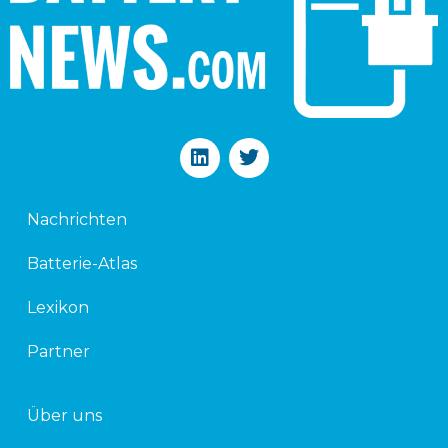
L
T
i
w
n
i
k
t
Nachrichten
e
t
d
e
Batterie-Atlas
i
r
n
Lexikon
Partner
Über uns