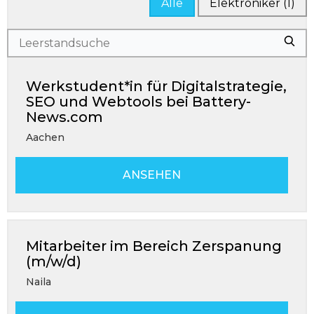
Alle
Elektroniker
(1)
Search
Sear
for
jobs
Werkstudent*in für Digitalstrategie,
SEO und Webtools bei Battery-
News.com
Aachen
ANSEHEN
Mitarbeiter im Bereich Zerspanung
(m/w/d)
Naila