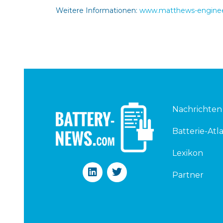
Weitere Informationen:
www.matthews-enginee
Nachrichten
Batterie-Atla
Lexikon
L
T
Partner
i
w
n
i
k
t
e
t
d
e