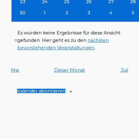
0
0
0
0
0
0
23
24
25
26
27
28
Veranstaltungen
Veranstaltungen
Veranstaltungen
Veranstaltungen
Veranstaltun
Ver
0
0
0
0
0
0
30
1
2
3
4
5
Veranstaltungen
Veranstaltungen
Veranstaltungen
Veranstaltungen
Veranstaltu
Ver
Es wurden keine Ergebnisse für diese Ansicht
gefunden. Hier geht es zu den
nächsten
Hinweis
bevorstehenden Veranstaltungen
.
Mai
Dieser Monat
Juli
Kalender abonnieren