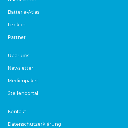
e
t
d
e
Batterie-Atlas
i
r
n
Lexikon
Partner
Über uns
Newsletter
Medienpaket
Stellenportal
Kontakt
Datenschutzerklärung