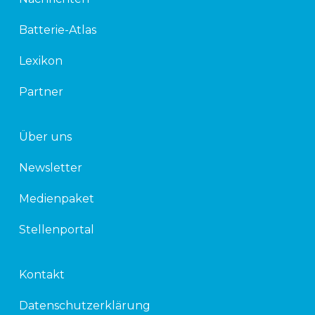
e
t
d
e
Batterie-Atlas
i
r
n
Lexikon
Partner
Über uns
Newsletter
Medienpaket
Stellenportal
Kontakt
Datenschutzerklärung