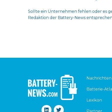
Sollte ein Unternehmen fehlen oder es 
Redaktion der Battery-News entsprechen
Nachrichten
Batterie-Atla
Lexikon
L
T
Partner