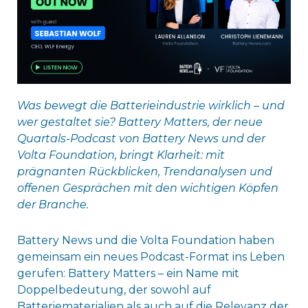
Was bewegt die Batterieindustrie wirklich – und
wer gestaltet sie? Battery Matters, der neue
Quartals-Podcast von Battery News und der
Volta Foundation, bringt Klarheit: mit
prägnanten Rückblicken, Trendanalysen und
offenen Gesprächen mit den wichtigen Köpfen
der Branche.
Battery News und die Volta Foundation haben
gemeinsam ein neues Podcast-Format ins Leben
gerufen: Battery Matters – ein Name mit
Doppelbedeutung, der sowohl auf
Batteriematerialien als auch auf die Relevanz der