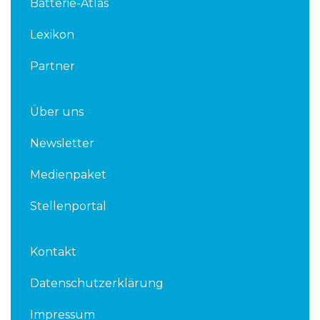
Batterie-Atlas
i
r
n
Lexikon
Partner
Über uns
Newsletter
Medienpaket
Stellenportal
Kontakt
Datenschutzerklärung
Impressum