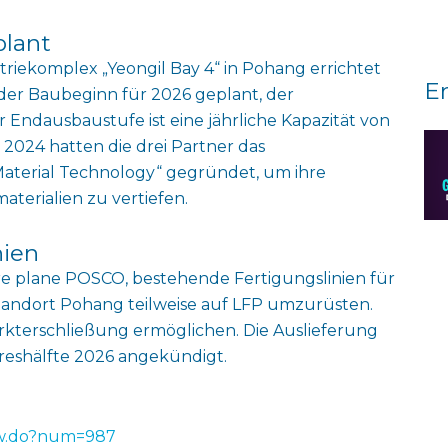
plant
triekomplex „Yeongil Bay 4“ in Pohang errichtet
E
er Baubeginn für 2026 geplant, der
r Endausbaustufe ist eine jährliche Kapazität von
 2024 hatten die drei Partner das
erial Technology“ gegründet, um ihre
terialien zu vertiefen.
nien
 plane POSCO, bestehende Fertigungslinien für
tandort Pohang teilweise auf LFP umzurüsten.
arkterschließung ermöglichen. Die Auslieferung
hreshälfte 2026 angekündigt.
ew.do?num=987