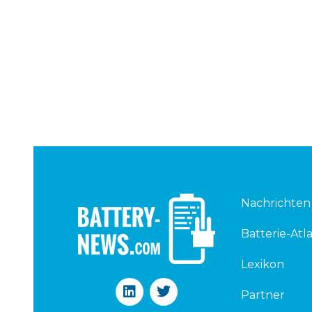
Nachrichten
Batterie-Atla
Lexikon
L
T
Partner
i
w
n
i