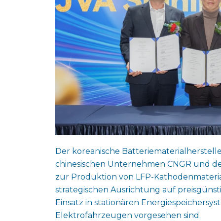
Der koreanische Batteriematerialherste
chinesischen Unternehmen CNGR und dess
zur Produktion von LFP-Kathodenmateriali
strategischen Ausrichtung auf preisgünsti
Einsatz in stationären Energiespeichersy
Elektrofahrzeugen vorgesehen sind.