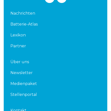
i
w
n
i
k
t
Nachrichten
e
t
d
e
Batterie-Atlas
i
r
n
Lexikon
Partner
Über uns
Newsletter
Medienpaket
Stellenportal
Kontakt