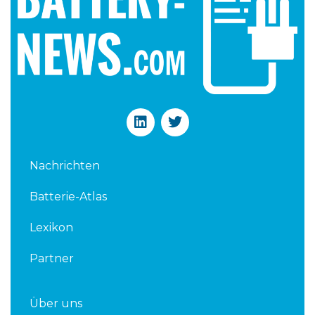
L
T
i
w
n
i
k
t
Nachrichten
e
t
d
e
Batterie-Atlas
i
r
n
Lexikon
Partner
Über uns