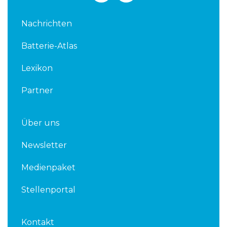
n
i
k
t
Nachrichten
e
t
d
e
Batterie-Atlas
i
r
n
Lexikon
Partner
Über uns
Newsletter
Medienpaket
Stellenportal
Kontakt