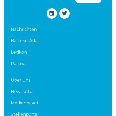
L
T
i
w
n
i
k
t
Nachrichten
e
t
d
e
Batterie-Atlas
i
r
n
Lexikon
Partner
Über uns
Newsletter
Medienpaket
Stellenportal