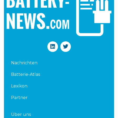
L
T
i
w
n
i
k
t
Nachrichten
e
t
d
e
Batterie-Atlas
i
r
n
Lexikon
Partner
Über uns