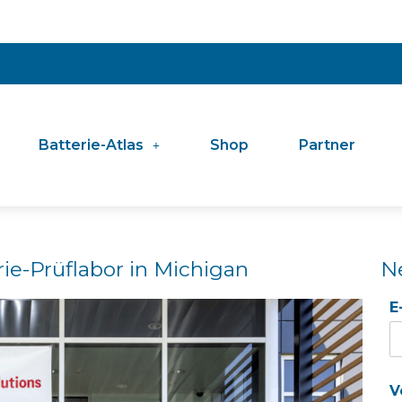
Batterie-Atlas
Shop
Partner
rie-Prüflabor in Michigan
N
E
V