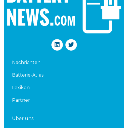
L
T
i
w
n
i
k
t
Nachrichten
e
t
d
e
Batterie-Atlas
i
r
n
Lexikon
Partner
Über uns