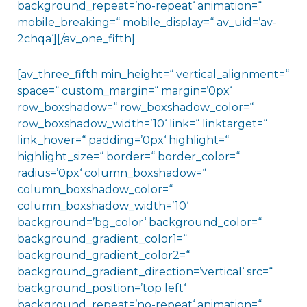
background_repeat=’no-repeat‘ animation=“
mobile_breaking=“ mobile_display=“ av_uid=’av-
2chqa‘][/av_one_fifth]
[av_three_fifth min_height=“ vertical_alignment=“
space=“ custom_margin=“ margin=’0px‘
row_boxshadow=“ row_boxshadow_color=“
row_boxshadow_width=’10‘ link=“ linktarget=“
link_hover=“ padding=’0px‘ highlight=“
highlight_size=“ border=“ border_color=“
radius=’0px‘ column_boxshadow=“
column_boxshadow_color=“
column_boxshadow_width=’10‘
background=’bg_color‘ background_color=“
background_gradient_color1=“
background_gradient_color2=“
background_gradient_direction=’vertical‘ src=“
background_position=’top left‘
background_repeat=’no-repeat‘ animation=“