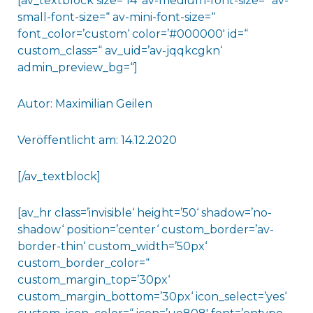
[av_textblock size=’14‘ av-medium-font-size=“ av-
small-font-size=“ av-mini-font-size=“
font_color=’custom‘ color=’#000000′ id=“
custom_class=“ av_uid=’av-jqqkcgkn‘
admin_preview_bg=“]
Autor: Maximilian Geilen
Veröffentlicht am: 14.12.2020
[/av_textblock]
[av_hr class=’invisible‘ height=’50‘ shadow=’no-
shadow‘ position=’center‘ custom_border=’av-
border-thin‘ custom_width=’50px‘
custom_border_color=“
custom_margin_top=’30px‘
custom_margin_bottom=’30px‘ icon_select=’yes‘