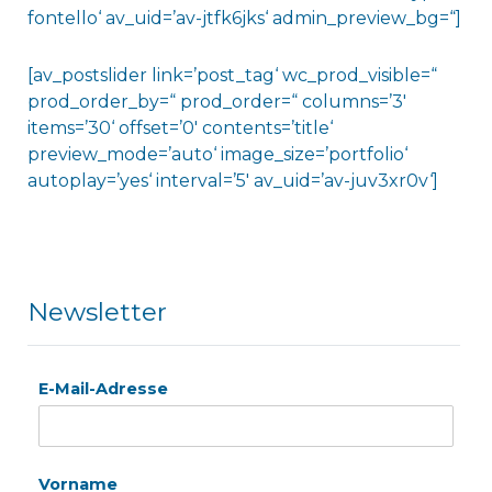
fontello‘ av_uid=’av-jtfk6jks‘ admin_preview_bg=“]
[av_postslider link=’post_tag‘ wc_prod_visible=“
prod_order_by=“ prod_order=“ columns=’3′
items=’30‘ offset=’0′ contents=’title‘
preview_mode=’auto‘ image_size=’portfolio‘
autoplay=’yes‘ interval=’5′ av_uid=’av-juv3xr0v‘]
Newsletter
E-Mail-Adresse
Vorname