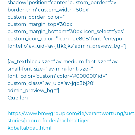
shadow‘ position=’center‘ custom_border=’av-
border-thin‘ custom_width=’50px‘
custom_border_color=“
custom_margin_top=’30px‘
custom_margin_bottom=’30px‘ icon_select=’yes‘
custom_icon_color=“ icon=’ue808′ font=’entypo-
fontello‘ av_uid=’av-jtfk6jks‘ admin_preview_bg=“]
[av_textblock size=“ av-medium-font-size=“ av-
small-font-size=“ av-mini-font-size=“
font_color=’custom‘ color=’#000000′ id=“
custom_class=“ av_uid=’av-jqb3bj28′
admin_preview_bg=“]
Quellen:
https://www.bmwgroup.com/de/verantwortung/susta
stories/popup-folder/nachhaltiger-
kobaltabbau.html