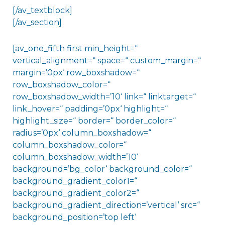
[/av_textblock]
[/av_section]
[av_one_fifth first min_height=“
vertical_alignment=“ space=“ custom_margin=“
margin=’0px‘ row_boxshadow=“
row_boxshadow_color=“
row_boxshadow_width=’10‘ link=“ linktarget=“
link_hover=“ padding=’0px‘ highlight=“
highlight_size=“ border=“ border_color=“
radius=’0px‘ column_boxshadow=“
column_boxshadow_color=“
column_boxshadow_width=’10‘
background=’bg_color‘ background_color=“
background_gradient_color1=“
background_gradient_color2=“
background_gradient_direction=’vertical‘ src=“
background_position=’top left‘