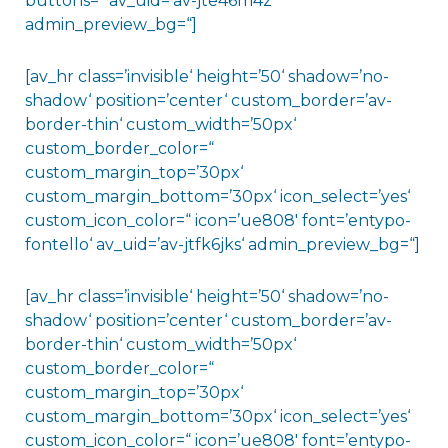
buttons=“ av_uid=’av-jte46m4z‘
admin_preview_bg=“]
[av_hr class=’invisible‘ height=’50‘ shadow=’no-
shadow‘ position=’center‘ custom_border=’av-
border-thin‘ custom_width=’50px‘
custom_border_color=“
custom_margin_top=’30px‘
custom_margin_bottom=’30px‘ icon_select=’yes‘
custom_icon_color=“ icon=’ue808′ font=’entypo-
fontello‘ av_uid=’av-jtfk6jks‘ admin_preview_bg=“]
[av_hr class=’invisible‘ height=’50‘ shadow=’no-
shadow‘ position=’center‘ custom_border=’av-
border-thin‘ custom_width=’50px‘
custom_border_color=“
custom_margin_top=’30px‘
custom_margin_bottom=’30px‘ icon_select=’yes‘
custom_icon_color=“ icon=’ue808′ font=’entypo-