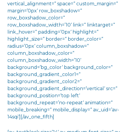
vertical_alignment=“ space=“ custom_margin=“
margin=’0px‘ row_boxshadow=“
row_boxshadow_color=“
row_boxshadow_width=’10‘ link=“ linktarget=“
link_hover=“ padding=’0px‘ highlight=“
highlight_size=“ border=“ border_color=“
radius=’0px‘ column_boxshadow=“
column_boxshadow_color=“
column_boxshadow_width=’10‘
background=’bg_color‘ background_color=“
background_gradient_color1=“
background_gradient_color2=“
background_gradient_direction=’vertical‘ src=“
background_position=’top left‘
background_repeat=’no-repeat‘ animation=“
mobile_breaking=“ mobile_display=“ av_uid=’av-
14sqi‘][/av_one_fifth]