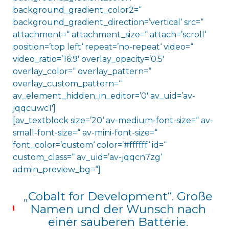
background_gradient_color2=“
background_gradient_direction=’vertical‘ src=“
attachment=“ attachment_size=“ attach=’scroll‘
position=’top left‘ repeat=’no-repeat‘ video=“
video_ratio=’16:9′ overlay_opacity=’0.5′
overlay_color=“ overlay_pattern=“
overlay_custom_pattern=“
av_element_hidden_in_editor=’0′ av_uid=’av-
jqqcuwc1′]
[av_textblock size=’20‘ av-medium-font-size=“ av-
small-font-size=“ av-mini-font-size=“
font_color=’custom‘ color=’#ffffff‘ id=“
custom_class=“ av_uid=’av-jqqcn7zg‘
admin_preview_bg=“]
„Cobalt for Development“. Große
Namen und der Wunsch nach
einer sauberen Batterie.