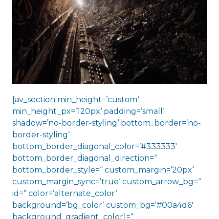
[av_section min_height=’custom‘
min_height_px=’120px‘ padding=’small‘
shadow=’no-border-styling‘ bottom_border=’no-
border-styling‘
bottom_border_diagonal_color=’#333333′
bottom_border_diagonal_direction=“
bottom_border_style=“ custom_margin=’20px‘
custom_margin_sync=’true‘ custom_arrow_bg=“
id=“ color=’alternate_color‘
background=’bg_color‘ custom_bg=’#00a4d6′
background_gradient_color1=“