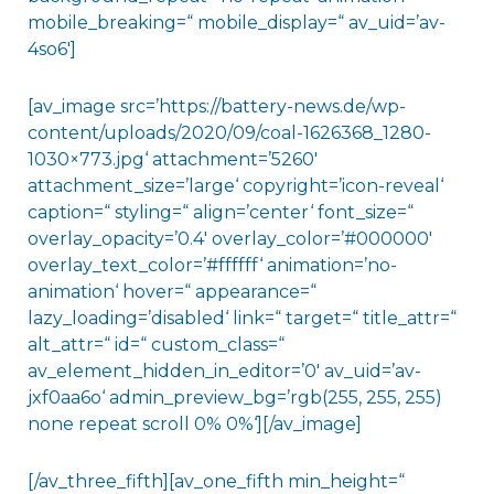
mobile_breaking=“ mobile_display=“ av_uid=’av-
4so6′]
[av_image src=’https://battery-news.de/wp-
content/uploads/2020/09/coal-1626368_1280-
1030×773.jpg‘ attachment=’5260′
attachment_size=’large‘ copyright=’icon-reveal‘
caption=“ styling=“ align=’center‘ font_size=“
overlay_opacity=’0.4′ overlay_color=’#000000′
overlay_text_color=’#ffffff‘ animation=’no-
animation‘ hover=“ appearance=“
lazy_loading=’disabled‘ link=“ target=“ title_attr=“
alt_attr=“ id=“ custom_class=“
av_element_hidden_in_editor=’0′ av_uid=’av-
jxf0aa6o‘ admin_preview_bg=’rgb(255, 255, 255)
none repeat scroll 0% 0%‘][/av_image]
[/av_three_fifth][av_one_fifth min_height=“