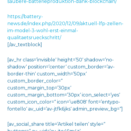
saubere-batterieproduktion-dank-blockchain/
https://battery-
news.de/index.php/2020/12/09/aktuell-lfp-zellen-
im-model-3-wohl-erst-einmal-
qualitaetsrueckschritt/
[/av_textblock]
[av_hr class=’invisible‘ height=’50‘ shadow=’no-
shadow‘ position=’center‘ custom_border=’av-
border-thin‘ custom_width=’50px‘
custom_border_color=“
custom_margin_top=’30px‘
custom_margin_bottom=’30px‘ icon_select=’yes‘
custom_icon_color=“ icon=’ue808′ font=’entypo-
fontello‘ av_uid=’av-jtfk6jks‘ admin_preview_bg=“]
[av_social_share title=’Artikel teilen‘ style=“