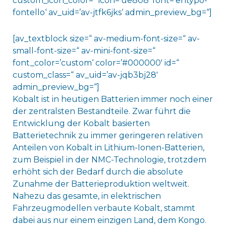
custom_icon_color=“ icon=’ue808′ font=’entypo-
fontello‘ av_uid=’av-jtfk6jks‘ admin_preview_bg=“]
[av_textblock size=“ av-medium-font-size=“ av-
small-font-size=“ av-mini-font-size=“
font_color=’custom‘ color=’#000000′ id=“
custom_class=“ av_uid=’av-jqb3bj28′
admin_preview_bg=“]
Kobalt ist in heutigen Batterien immer noch einer
der zentralsten Bestandteile. Zwar führt die
Entwicklung der Kobalt basierten
Batterietechnik zu immer geringeren relativen
Anteilen von Kobalt in Lithium-Ionen-Batterien,
zum Beispiel in der NMC-Technologie, trotzdem
erhöht sich der Bedarf durch die absolute
Zunahme der Batterieproduktion weltweit.
Nahezu das gesamte, in elektrischen
Fahrzeugmodellen verbaute Kobalt, stammt
dabei aus nur einem einzigen Land, dem Kongo.