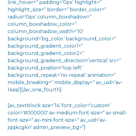
link_hover=“ padding=’0px‘ highlight=“
highlight_size=“ border=“ border_color=“
radius=’0px‘ column_boxshadow=“
column_boxshadow_color=“
column_boxshadow_width=’10‘
background=’bg_color‘ background_color=“
background_gradient_color1=“
background_gradient_color2=“
background_gradient_direction=’vertical‘ src=“
background_position=’top left‘
background_repeat=’no-repeat‘ animation=“
mobile_breaking=“ mobile_display=“ av_uid=’av-
14sqi‘][/av_one_fourth]
[av_textblock size=’14‘ font_color=’custom‘
color=’#000000′ av-medium-font-size=“ av-small-
font-size=“ av-mini-font-size=“ av_uid=’av-
jqqkcgkn‘ admin_preview_bg=“]