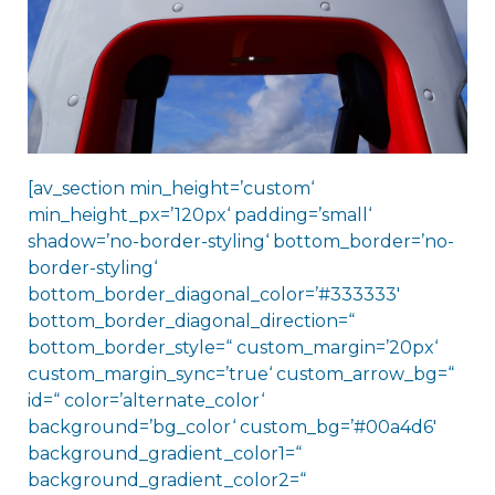
[av_section min_height=’custom‘
min_height_px=’120px‘ padding=’small‘
shadow=’no-border-styling‘ bottom_border=’no-
border-styling‘
bottom_border_diagonal_color=’#333333′
bottom_border_diagonal_direction=“
bottom_border_style=“ custom_margin=’20px‘
custom_margin_sync=’true‘ custom_arrow_bg=“
id=“ color=’alternate_color‘
background=’bg_color‘ custom_bg=’#00a4d6′
background_gradient_color1=“
background_gradient_color2=“