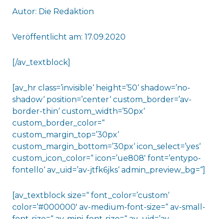
Autor: Die Redaktion
Veröffentlicht am: 17.09.2020
[/av_textblock]
[av_hr class=’invisible‘ height=’50‘ shadow=’no-
shadow‘ position=’center‘ custom_border=’av-
border-thin‘ custom_width=’50px‘
custom_border_color=“
custom_margin_top=’30px‘
custom_margin_bottom=’30px‘ icon_select=’yes‘
custom_icon_color=“ icon=’ue808′ font=’entypo-
fontello‘ av_uid=’av-jtfk6jks‘ admin_preview_bg=“]
[av_textblock size=“ font_color=’custom‘
color=’#000000′ av-medium-font-size=“ av-small-
font-size=“ av-mini-font-size=“ av_uid=’av-