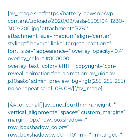
[av_image src=’https://battery-news.de/wp-
content/uploads/2020/09/tesla-5505194_1280-
300×200.jpg‘ attachment=’5281′
attachment_size=’medium‘ align=’center‘
styling=“ hover=“ link=“ target=“ caption=“
font_size=“ appearance=“ overlay_opacity=’0.4′
overlay_color=’#000000′
overlay_text_color=’#ffffff‘ copyright=’icon-
reveal‘ animation=’no-animation‘ av_uid=’av-
jxf0aa6o‘ admin_preview_bg=’rgb(255, 255, 255)
none repeat scroll 0% 0%‘][/av_image]
[/av_one_half][av_one_fourth min_height=“
vertical_alignment=“ space=“ custom_margin=“
margin=’0px‘ row_boxshadow=“
row_boxshadow_color=“
row_boxshadow_width=’10‘ link=“ linktarget=“