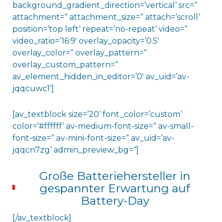
background_gradient_direction=’vertical‘ src=“
attachment=“ attachment_size=“ attach=’scroll‘
position=’top left‘ repeat=’no-repeat‘ video=“
video_ratio=’16:9′ overlay_opacity=’0.5′
overlay_color=“ overlay_pattern=“
overlay_custom_pattern=“
av_element_hidden_in_editor=’0′ av_uid=’av-
jqqcuwc1′]
[av_textblock size=’20‘ font_color=’custom‘
color=’#ffffff‘ av-medium-font-size=“ av-small-
font-size=“ av-mini-font-size=“ av_uid=’av-
jqqcn7zg‘ admin_preview_bg=“]
Große Batteriehersteller in
gespannter Erwartung auf
Battery-Day
[/av_textblock]