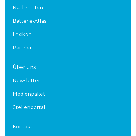
k
t
Nachrichten
e
t
d
e
Batterie-Atlas
i
r
n
Lexikon
Partner
Über uns
Newsletter
Medienpaket
Stellenportal
Kontakt