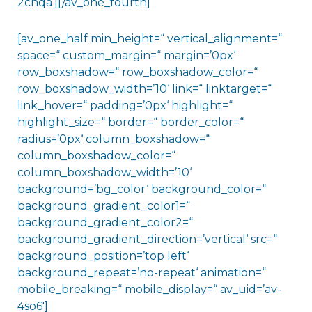
2chqa‘][/av_one_fourth]
[av_one_half min_height=“ vertical_alignment=“
space=“ custom_margin=“ margin=’0px‘
row_boxshadow=“ row_boxshadow_color=“
row_boxshadow_width=’10‘ link=“ linktarget=“
link_hover=“ padding=’0px‘ highlight=“
highlight_size=“ border=“ border_color=“
radius=’0px‘ column_boxshadow=“
column_boxshadow_color=“
column_boxshadow_width=’10‘
background=’bg_color‘ background_color=“
background_gradient_color1=“
background_gradient_color2=“
background_gradient_direction=’vertical‘ src=“
background_position=’top left‘
background_repeat=’no-repeat‘ animation=“
mobile_breaking=“ mobile_display=“ av_uid=’av-
4so6′]