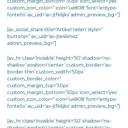
custom_margin_bottom=’30px‘ icon_select=’yes‘
custom_icon_color=“ icon=’ue808′ font=’entypo-
fontello‘ av_uid=’av-jtfk6jks‘ admin_preview_bg=“]
[av_social_share title=’Artikel teilen‘ style=“
buttons=“ av_uid=’av-jte46m4z‘
admin_preview_bg=“]
[av_hr class=’invisible‘ height=’50‘ shadow=’no-
shadow‘ position=’center‘ custom_border=’av-
border-thin‘ custom_width=’50px‘
custom_border_color=“
custom_margin_top=’30px‘
custom_margin_bottom=’30px‘ icon_select=’yes‘
custom_icon_color=“ icon=’ue808′ font=’entypo-
fontello‘ av_uid=’av-jtfk6jks‘ admin_preview_bg=“]
[av_hr class=’invisible‘ height=’50‘ shadow=’no-
shadow‘ position=’center‘ custom_border=’av-