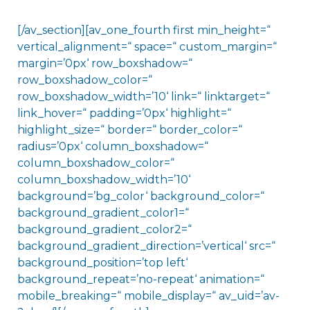
[/av_section][av_one_fourth first min_height=“
vertical_alignment=“ space=“ custom_margin=“
margin=’0px‘ row_boxshadow=“
row_boxshadow_color=“
row_boxshadow_width=’10‘ link=“ linktarget=“
link_hover=“ padding=’0px‘ highlight=“
highlight_size=“ border=“ border_color=“
radius=’0px‘ column_boxshadow=“
column_boxshadow_color=“
column_boxshadow_width=’10‘
background=’bg_color‘ background_color=“
background_gradient_color1=“
background_gradient_color2=“
background_gradient_direction=’vertical‘ src=“
background_position=’top left‘
background_repeat=’no-repeat‘ animation=“
mobile_breaking=“ mobile_display=“ av_uid=’av-