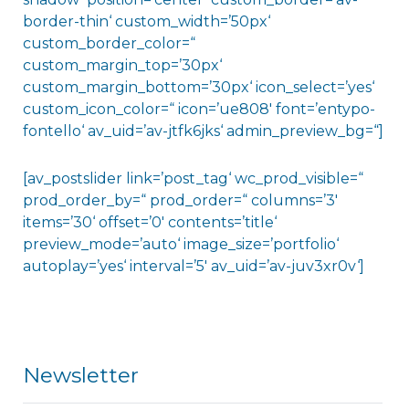
border-thin‘ custom_width=’50px‘
custom_border_color=“
custom_margin_top=’30px‘
custom_margin_bottom=’30px‘ icon_select=’yes‘
custom_icon_color=“ icon=’ue808′ font=’entypo-
fontello‘ av_uid=’av-jtfk6jks‘ admin_preview_bg=“]
[av_postslider link=’post_tag‘ wc_prod_visible=“
prod_order_by=“ prod_order=“ columns=’3′
items=’30‘ offset=’0′ contents=’title‘
preview_mode=’auto‘ image_size=’portfolio‘
autoplay=’yes‘ interval=’5′ av_uid=’av-juv3xr0v‘]
Newsletter