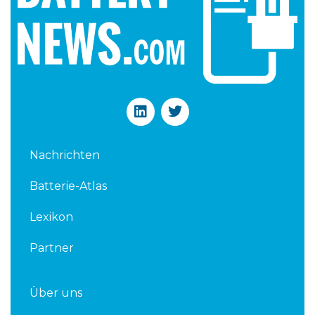
L
T
i
w
n
i
k
t
Nachrichten
e
t
d
e
Batterie-Atlas
i
r
n
Lexikon
Partner
Über uns