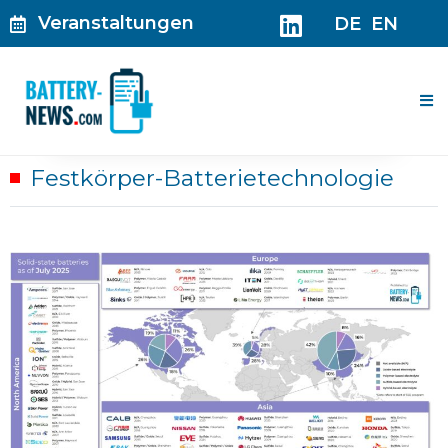
Zum
Veranstaltungen
DE
EN
Inhalt
springen
Me
Festkörper-Batterietechnologie