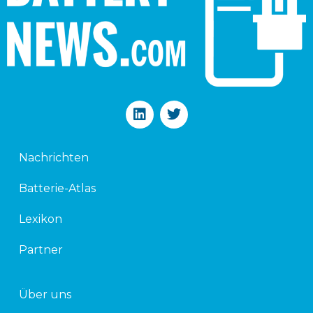
L
T
i
w
n
i
k
t
Nachrichten
e
t
d
e
Batterie-Atlas
i
r
n
Lexikon
Partner
Über uns