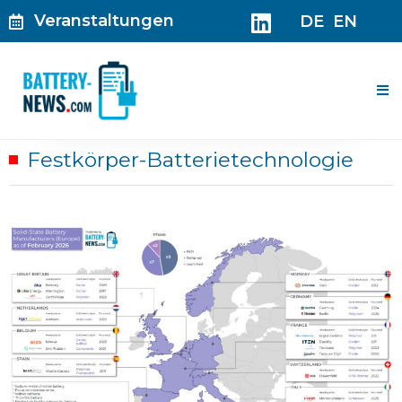
Zum
Veranstaltungen
DE
EN
Inhalt
springen
Me
Festkörper-Batterietechnologie