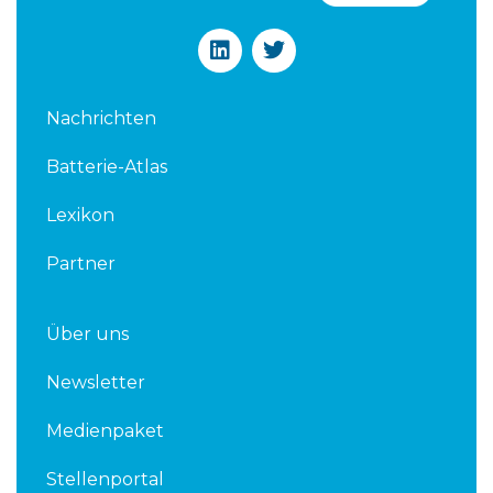
L
T
i
w
n
i
k
t
Nachrichten
e
t
d
e
Batterie-Atlas
i
r
n
Lexikon
Partner
Über uns
Newsletter
Medienpaket
Stellenportal