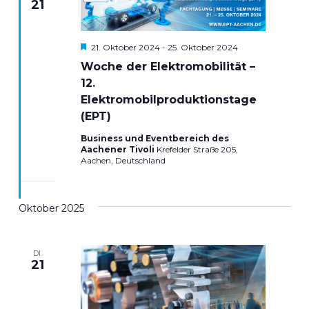
21
Hervorgehoben
21. Oktober 2024
-
25. Oktober 2024
Woche der Elektromobilität –
12.
Elektromobilproduktionstage
(EPT)
Business und Eventbereich des
Aachener Tivoli
Krefelder Straße 205,
Aachen, Deutschland
Oktober 2025
DI.
21