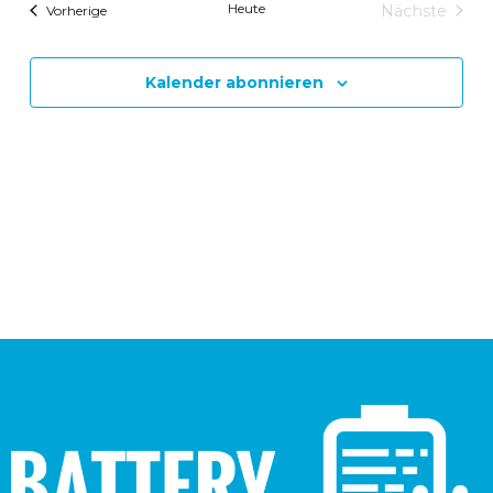
Ansicht
Heute
Veranstaltungen
Nächste
Vorherige
Veranstal
Navigat
Kalender abonnieren