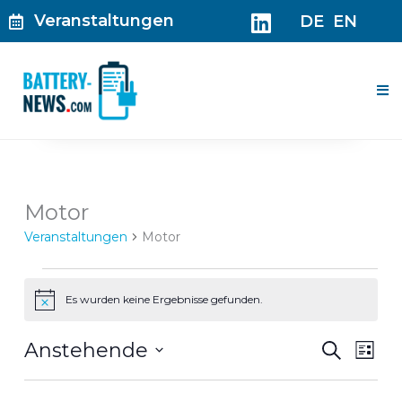
Zum
Veranstaltungen
DE
EN
Inhalt
springen
Me
Veranstaltungen
Motor
Veranstaltungen
Motor
Es wurden keine Ergebnisse gefunden.
Hinweis
Veranst
Ver
Anstehende
Suche
Liste
Suche
Ans
Datum
und
Nav
wählen.