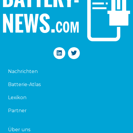
L
T
i
w
n
i
k
t
Nachrichten
e
t
d
e
Batterie-Atlas
i
r
n
Lexikon
Partner
Über uns