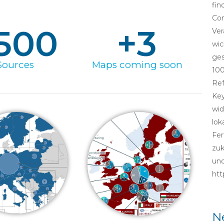
fin
Con
500
+
3
Ver
wic
ges
Sources
Maps coming soon
100
Ref
Key
wid
lok
Fer
zuk
und
htt
N