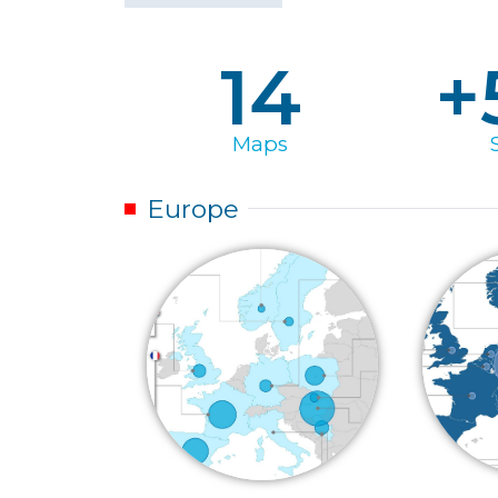
14
+
Maps
Europe