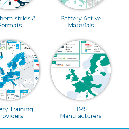
Chemistries &
Battery Active
Formats
Materials
BMS
ery Training
Manufacturers
roviders