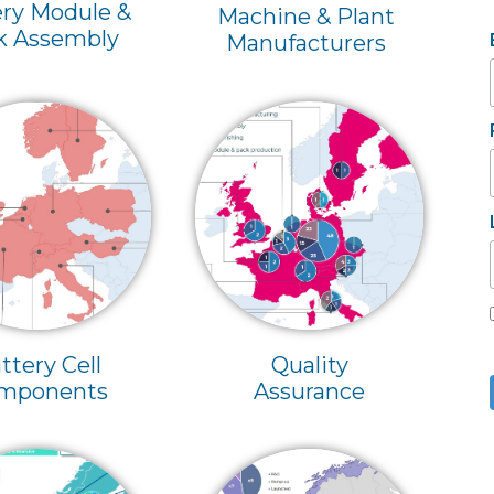
ery Module &
Machine & Plant
k Assembly
Manufacturers
ttery Cell
Quality
mponents
Assurance