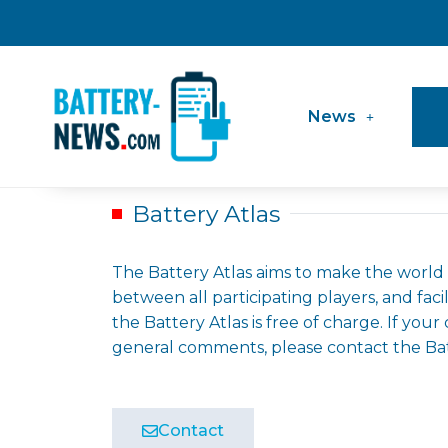
Skip
to
content
News
Battery Atlas
The Battery Atlas aims to make the world
between all participating players, and faci
the Battery Atlas is free of charge. If you
general comments, please contact the Ba
Contact