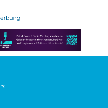
erbung
ung