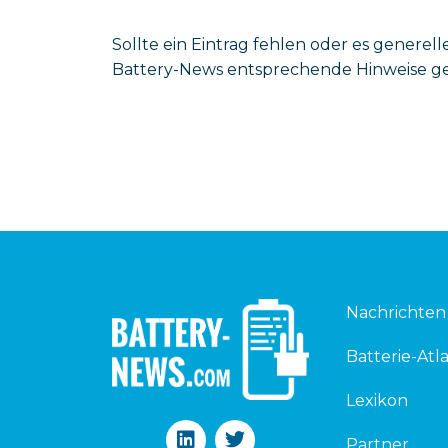
Sollte ein Eintrag fehlen oder es gener
Battery-News entsprechende Hinweise g
Nachrichten
Batterie-Atla
Lexikon
L
T
Partner