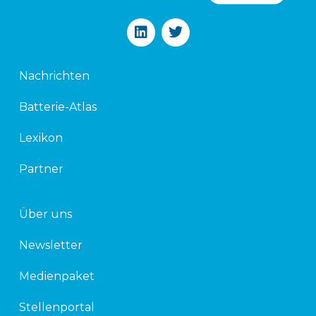
L
T
i
w
n
i
k
t
Nachrichten
e
t
d
e
Batterie-Atlas
i
r
n
Lexikon
Partner
Über uns
Newsletter
Medienpaket
Stellenportal