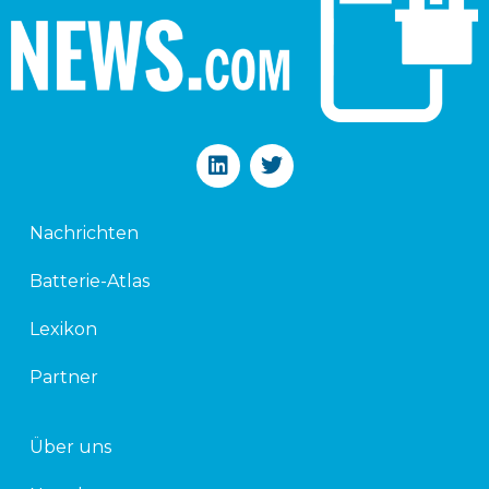
L
T
i
w
n
i
k
t
Nachrichten
e
t
d
e
Batterie-Atlas
i
r
n
Lexikon
Partner
Über uns