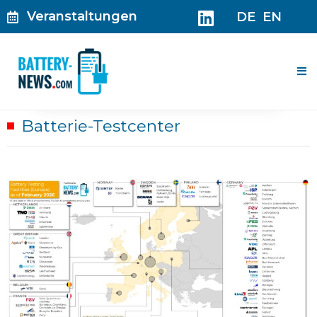
Zum
Veranstaltungen
DE
EN
Inhalt
springen
Me
Batterie-Testcenter