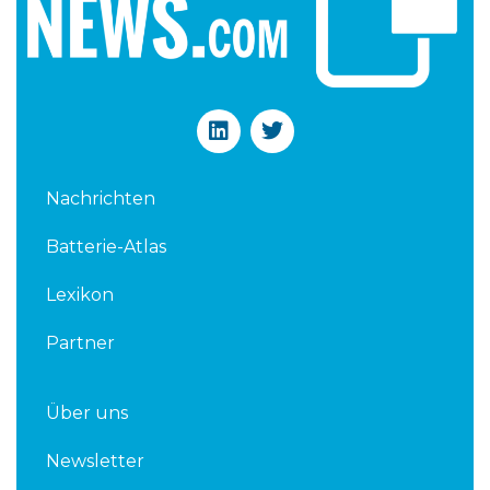
L
T
i
w
n
i
k
t
Nachrichten
e
t
d
e
Batterie-Atlas
i
r
n
Lexikon
Partner
Über uns
Newsletter